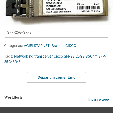
SFP-25G-SR-S
Categorias:
AGIELSTARNET
,
Brands
,
CISCO
Tags:
Networking transceiver Cisco SFP28 25GE 850nm SFP-
25G-SR-S
Deixar um comentário
Worldtech
Ir para o topo