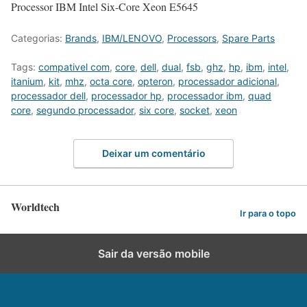
Processor IBM Intel Six-Core Xeon E5645
Categorias:
Brands
,
IBM/LENOVO
,
Processors
,
Spare Parts
Tags:
compativel com
,
core
,
dell
,
dual
,
fsb
,
ghz
,
hp
,
ibm
,
intel
,
itanium
,
kit
,
mhz
,
octa core
,
opteron
,
processador adicional
,
processador dell
,
processador hp
,
processador ibm
,
quad
core
,
segundo processador
,
six core
,
socket
,
xeon
Deixar um comentário
Worldtech
Ir para o topo
Sair da versão mobile