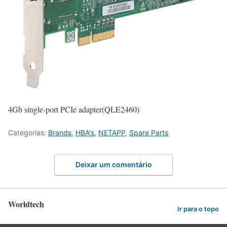
4Gb single-port PCIe adapter(QLE2460)
Categorias:
Brands
,
HBA's
,
NETAPP
,
Spare Parts
Deixar um comentário
Worldtech
Ir para o topo