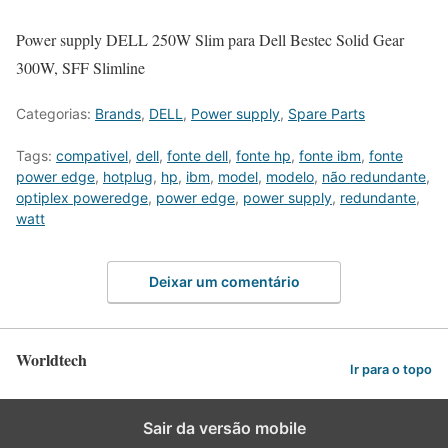
Power supply DELL 250W Slim para Dell Bestec Solid Gear
300W, SFF Slimline
Categorias:
Brands
,
DELL
,
Power supply
,
Spare Parts
Tags:
compativel
,
dell
,
fonte dell
,
fonte hp
,
fonte ibm
,
fonte
power edge
,
hotplug
,
hp
,
ibm
,
model
,
modelo
,
não redundante
,
optiplex poweredge
,
power edge
,
power supply
,
redundante
,
watt
Deixar um comentário
Worldtech
Ir para o topo
Sair da versão mobile