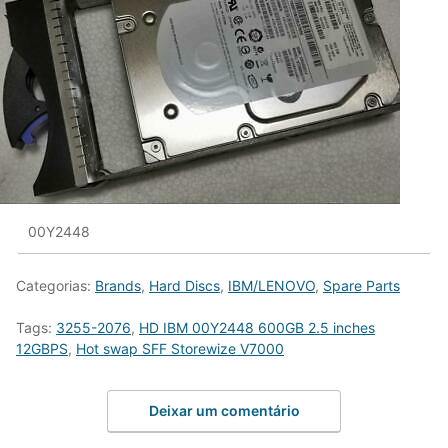
00Y2448
Categorias:
Brands
,
Hard Discs
,
IBM/LENOVO
,
Spare Parts
Tags:
3255-2076
,
HD IBM 00Y2448 600GB 2.5 inches
12GBPS
,
Hot swap SFF Storewize V7000
Deixar um comentário