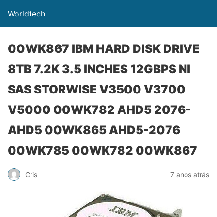
Worldtech
00WK867 IBM HARD DISK DRIVE
8TB 7.2K 3.5 INCHES 12GBPS Nl
SAS STORWISE V3500 V3700
V5000 00WK782 AHD5 2076-
AHD5 00WK865 AHD5-2076
00WK785 00WK782 00WK867
Cris
7 anos atrás