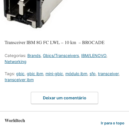
Transceiver IBM 8G FC LWL – 10 km – BROCADE
Categorias:
Brands
,
Gbics/Transceivers
,
IBM/LENOVO
,
Networking
Tags:
gbic
,
gbic ibm
,
mini-gbic
,
módulo ibm
,
sfp
,
transceiver
,
transceiver ibm
Deixar um comentário
Worldtech
Ir para o topo