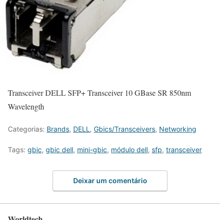
Transceiver DELL SFP+ Transceiver 10 GBase SR 850nm
Wavelength
Categorias:
Brands
,
DELL
,
Gbics/Transceivers
,
Networking
Tags:
gbic
,
gbic dell
,
mini-gbic
,
módulo dell
,
sfp
,
transceiver
Deixar um comentário
Worldtech