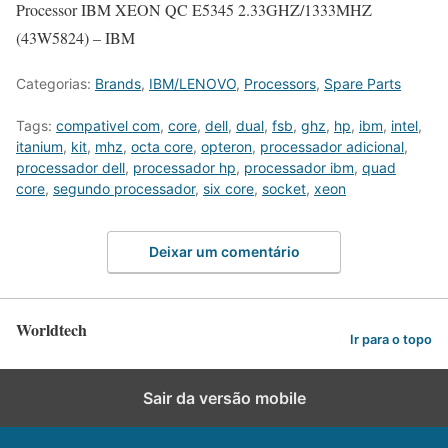
Processor IBM XEON QC E5345 2.33GHZ/1333MHZ
(43W5824) – IBM
Categorias:
Brands
,
IBM/LENOVO
,
Processors
,
Spare Parts
Tags:
compativel com
,
core
,
dell
,
dual
,
fsb
,
ghz
,
hp
,
ibm
,
intel
,
itanium
,
kit
,
mhz
,
octa core
,
opteron
,
processador adicional
,
processador dell
,
processador hp
,
processador ibm
,
quad
core
,
segundo processador
,
six core
,
socket
,
xeon
Deixar um comentário
Worldtech
Ir para o topo
Sair da versão mobile