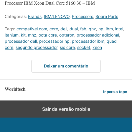
Processor IBM Xeon Dual Core 5160 30 – IBM
Categorias:
Brands
,
IBM/LENOVO
,
Processors
,
Spare Parts
Tags:
compativel com
,
core
,
dell
,
dual
,
fsb
,
ghz
,
hp
,
ibm
,
intel
,
itanium
,
kit
,
mhz
,
octa core
,
opteron
,
processador adicional
,
processador dell
,
processador hp
,
processador ibm
,
quad
core
,
segundo processador
,
six core
,
socket
,
xeon
Deixar um comentário
Worldtech
Ir para o topo
Sair da versão mobile