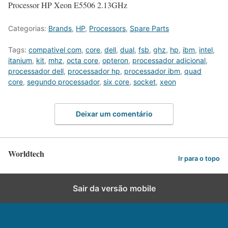
Processor HP Xeon E5506 2.13GHz
Categorias:
Brands
,
HP
,
Processors
,
Spare Parts
Tags:
compativel com
,
core
,
dell
,
dual
,
fsb
,
ghz
,
hp
,
ibm
,
intel
,
itanium
,
kit
,
mhz
,
octa core
,
opteron
,
processador adicional
,
processador dell
,
processador hp
,
processador ibm
,
quad
core
,
segundo processador
,
six core
,
socket
,
xeon
Deixar um comentário
Worldtech
Ir para o topo
Sair da versão mobile