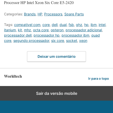
Processor HP Intel Xeon Six Core E5-2420
Categorias:
Brands
,
HP
,
Processors
,
Spare Parts
Tags:
compativel com
,
core
,
dell
,
dual
,
fsb
,
ghz
,
hp
,
ibm
,
intel
,
itanium
,
kit
,
mhz
,
octa core
,
opteron
,
processador adicional
,
processador dell
,
processador hp
,
processador ibm
,
quad
core
,
segundo processador
,
six core
,
socket
,
xeon
Deixar um comentário
Worldtech
Ir para o topo
Sair da versão mobile