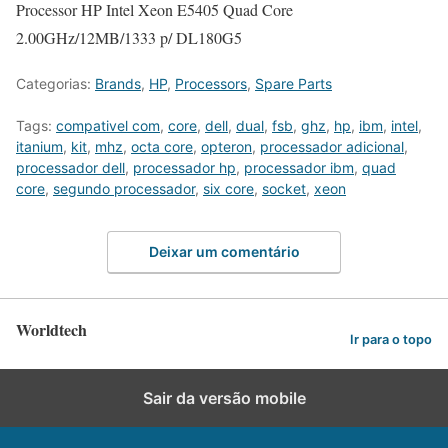
Processor HP Intel Xeon E5405 Quad Core
2.00GHz/12MB/1333 p/ DL180G5
Categorias:
Brands
,
HP
,
Processors
,
Spare Parts
Tags:
compativel com
,
core
,
dell
,
dual
,
fsb
,
ghz
,
hp
,
ibm
,
intel
,
itanium
,
kit
,
mhz
,
octa core
,
opteron
,
processador adicional
,
processador dell
,
processador hp
,
processador ibm
,
quad
core
,
segundo processador
,
six core
,
socket
,
xeon
Deixar um comentário
Worldtech
Ir para o topo
Sair da versão mobile