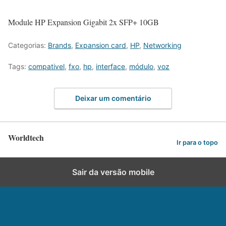
Module HP Expansion Gigabit 2x SFP+ 10GB
Categorias:
Brands
,
Expansion card
,
HP
,
Networking
Tags:
compativel
,
fxo
,
hp
,
interface
,
módulo
,
voz
Deixar um comentário
Worldtech
Ir para o topo
Sair da versão mobile