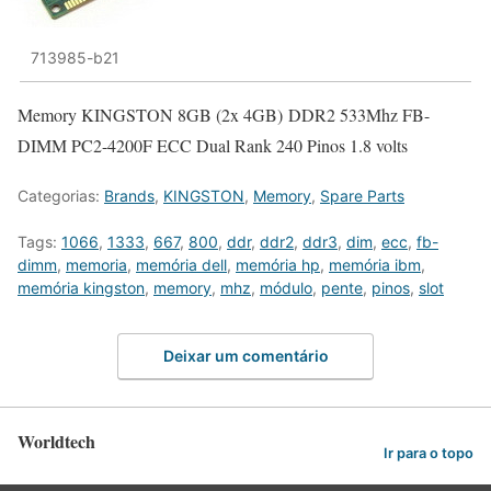
713985-b21
Memory KINGSTON 8GB (2x 4GB) DDR2 533Mhz FB-
DIMM PC2-4200F ECC Dual Rank 240 Pinos 1.8 volts
Categorias:
Brands
,
KINGSTON
,
Memory
,
Spare Parts
Tags:
1066
,
1333
,
667
,
800
,
ddr
,
ddr2
,
ddr3
,
dim
,
ecc
,
fb-
dimm
,
memoria
,
memória dell
,
memória hp
,
memória ibm
,
memória kingston
,
memory
,
mhz
,
módulo
,
pente
,
pinos
,
slot
Deixar um comentário
Worldtech
Ir para o topo