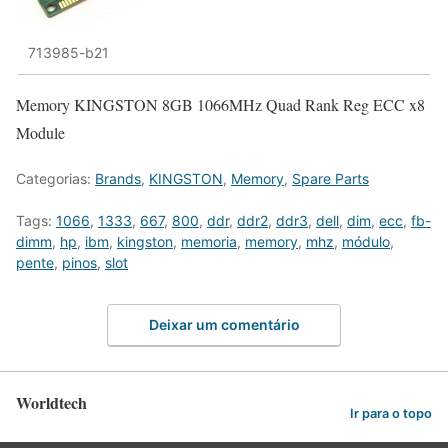
713985-b21
Memory KINGSTON 8GB 1066MHz Quad Rank Reg ECC x8
Module
Categorias:
Brands
,
KINGSTON
,
Memory
,
Spare Parts
Tags:
1066
,
1333
,
667
,
800
,
ddr
,
ddr2
,
ddr3
,
dell
,
dim
,
ecc
,
fb-
dimm
,
hp
,
ibm
,
kingston
,
memoria
,
memory
,
mhz
,
módulo
,
pente
,
pinos
,
slot
Deixar um comentário
Worldtech
Ir para o topo