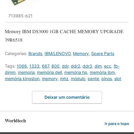
713985-b21
Memory IBM DS3000 1GB CACHE MEMORY UPGRADE
39R6518
Categorias:
Brands
,
IBM/LENOVO
,
Memory
,
Spare Parts
Tags:
1066
,
1333
,
667
,
800
,
ddr
,
ddr2
,
ddr3
,
dim
,
ecc
,
fb-
dimm
,
memoria
,
memória dell
,
memória hp
,
memória ibm
,
memória kingston
,
memory
,
mhz
,
módulo
,
pente
,
pinos
,
slot
Deixar um comentário
Worldtech
Ir para o topo