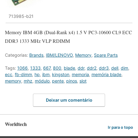
713985-b21
Memory IBM 4GB (Dual-Rank x4) 1.5 V PC3-10600 CL9 ECC
DDR3 1333 MHz VLP RDIMM
Categorias:
Brands
,
IBM/LENOVO
,
Memory
,
Spare Parts
Tags:
1066
,
1333
,
667
,
800
,
blade
,
ddr
,
ddr2
,
ddr3
,
dell
,
dim
,
ecc
,
fb-dimm
,
hp
,
ibm
,
kingston
,
memoria
,
memória blade
,
memory
,
mhz
,
módulo
,
pente
,
pinos
,
slot
Deixar um comentário
Worldtech
Ir para o topo