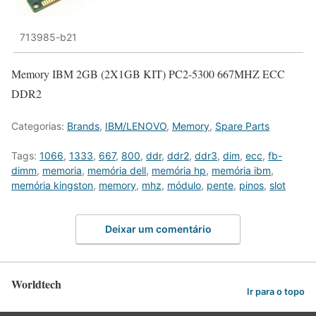
713985-b21
Memory IBM 2GB (2X1GB KIT) PC2-5300 667MHZ ECC
DDR2
Categorias:
Brands
,
IBM/LENOVO
,
Memory
,
Spare Parts
Tags:
1066
,
1333
,
667
,
800
,
ddr
,
ddr2
,
ddr3
,
dim
,
ecc
,
fb-
dimm
,
memoria
,
memória dell
,
memória hp
,
memória ibm
,
memória kingston
,
memory
,
mhz
,
módulo
,
pente
,
pinos
,
slot
Deixar um comentário
Worldtech
Ir para o topo