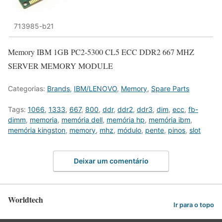
713985-b21
Memory IBM 1GB PC2-5300 CL5 ECC DDR2 667 MHZ
SERVER MEMORY MODULE
Categorias:
Brands
,
IBM/LENOVO
,
Memory
,
Spare Parts
Tags:
1066
,
1333
,
667
,
800
,
ddr
,
ddr2
,
ddr3
,
dim
,
ecc
,
fb-
dimm
,
memoria
,
memória dell
,
memória hp
,
memória ibm
,
memória kingston
,
memory
,
mhz
,
módulo
,
pente
,
pinos
,
slot
Deixar um comentário
Worldtech
Ir para o topo