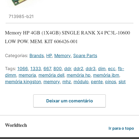
713985-b21
Memory HP 4GB (1X4GB) SINGLE RANK X4 PC3L-10600
LOW POW. MEM. KIT 606426-001
Categorias:
Brands
,
HP
,
Memory
,
Spare Parts
Tags:
1066
,
1333
,
667
,
800
,
ddr
,
ddr2
,
ddr3
,
dim
,
ecc
,
fb-
dimm
,
memoria
,
memória dell
,
memória hp
,
memória ibm
,
memória kingston
,
memory
,
mhz
,
módulo
,
pente
,
pinos
,
slot
Deixar um comentário
Worldtech
Ir para o topo