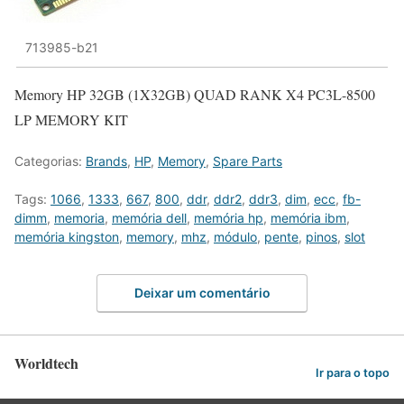
713985-b21
Memory HP 32GB (1X32GB) QUAD RANK X4 PC3L-8500
LP MEMORY KIT
Categorias:
Brands
,
HP
,
Memory
,
Spare Parts
Tags:
1066
,
1333
,
667
,
800
,
ddr
,
ddr2
,
ddr3
,
dim
,
ecc
,
fb-
dimm
,
memoria
,
memória dell
,
memória hp
,
memória ibm
,
memória kingston
,
memory
,
mhz
,
módulo
,
pente
,
pinos
,
slot
Deixar um comentário
Worldtech
Ir para o topo