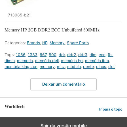
713985-b21
Memory HP 2GB DDR2 ECC Unbuffered 800MHz
Categorias:
Brands
,
HP
,
Memory
,
Spare Parts
Tags:
1066
,
1333
,
667
,
800
,
ddr
,
ddr2
,
ddr3
,
dim
,
ecc
,
fb-
dimm
,
memoria
,
memória dell
,
memória hp
,
memória ibm
,
memória kingston
,
memory
,
mhz
,
módulo
,
pente
,
pinos
,
slot
Deixar um comentário
Worldtech
Ir para o topo
Sair da versão mobile