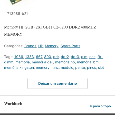
713985-b21
Memory HP 2GB (2X1GB) PC2-3200 DDR2 400MHZ
MEMORY
Categorias:
Brands
,
HP
,
Memory
,
Spare Parts
Tags:
1066
,
1333
,
667
,
800
,
ddr
,
ddr2
,
ddr3
,
dim
,
ecc
,
fb-
dimm
,
memoria
,
memória dell
,
memória hp
,
memória ibm
,
memória kingston
,
memory
,
mhz
,
módulo
,
pente
,
pinos
,
slot
Deixar um comentário
Worldtech
Ir para o topo