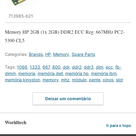
713985-b21
Memory HP 2GB (1x 2GB) DDR2 ECC Reg. 667MHz PC2-
5300 CL5
Categorias:
Brands
,
HP
,
Memory
,
Spare Parts
Tags:
1066
,
1333
,
667
,
800
,
ddr
,
ddr2
,
ddr3
,
dim
,
ecc
,
fb-
dimm
,
memoria
,
memória dell
,
memória hp
,
memória ibm
,
memória kingston
,
memory
,
mhz
,
módulo
,
pente
,
pinos
,
slot
Deixar um comentário
Worldtech
Ir para o topo