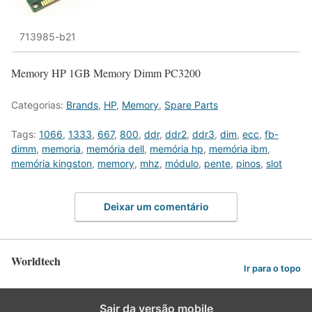
713985-b21
Memory HP 1GB Memory Dimm PC3200
Categorias:
Brands
,
HP
,
Memory
,
Spare Parts
Tags:
1066
,
1333
,
667
,
800
,
ddr
,
ddr2
,
ddr3
,
dim
,
ecc
,
fb-
dimm
,
memoria
,
memória dell
,
memória hp
,
memória ibm
,
memória kingston
,
memory
,
mhz
,
módulo
,
pente
,
pinos
,
slot
Deixar um comentário
Worldtech
Ir para o topo
Sair da versão mobile