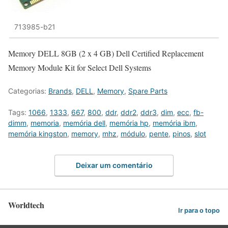
713985-b21
Memory DELL 8GB (2 x 4 GB) Dell Certified Replacement
Memory Module Kit for Select Dell Systems
Categorias:
Brands
,
DELL
,
Memory
,
Spare Parts
Tags:
1066
,
1333
,
667
,
800
,
ddr
,
ddr2
,
ddr3
,
dim
,
ecc
,
fb-
dimm
,
memoria
,
memória dell
,
memória hp
,
memória ibm
,
memória kingston
,
memory
,
mhz
,
módulo
,
pente
,
pinos
,
slot
Deixar um comentário
Worldtech
Ir para o topo