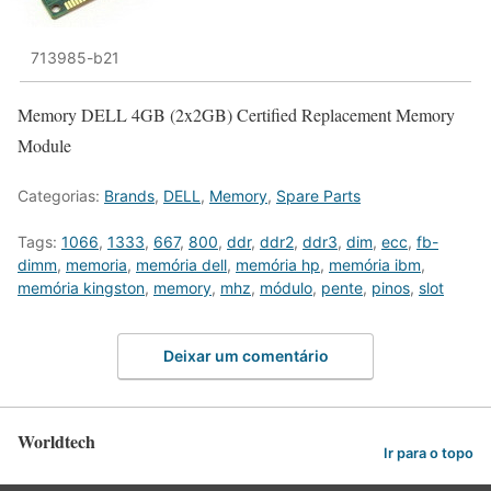
713985-b21
Memory DELL 4GB (2x2GB) Certified Replacement Memory
Module
Categorias:
Brands
,
DELL
,
Memory
,
Spare Parts
Tags:
1066
,
1333
,
667
,
800
,
ddr
,
ddr2
,
ddr3
,
dim
,
ecc
,
fb-
dimm
,
memoria
,
memória dell
,
memória hp
,
memória ibm
,
memória kingston
,
memory
,
mhz
,
módulo
,
pente
,
pinos
,
slot
Deixar um comentário
Worldtech
Ir para o topo