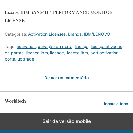
License IBM SAN24B-4 PERFORMANCE MONITOR
LICENSE
Categorias:
Activation Licenses
,
Brands
,
IBM/LENOVO
Tags:
activation
,
ativação de porta
,
licença
,
licença ativação
de portas
,
licença ibm
,
licence
,
license ibm
,
port activation
,
porta
,
upgrade
Deixar um comentário
Worldtech
Ir para o topo
Sair da versão mobile