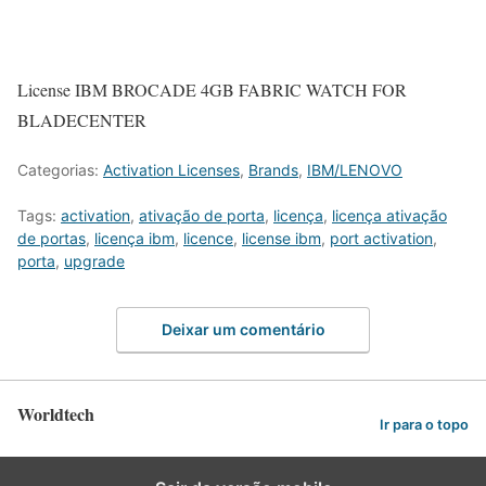
License IBM BROCADE 4GB FABRIC WATCH FOR
BLADECENTER
Categorias:
Activation Licenses
,
Brands
,
IBM/LENOVO
Tags:
activation
,
ativação de porta
,
licença
,
licença ativação
de portas
,
licença ibm
,
licence
,
license ibm
,
port activation
,
porta
,
upgrade
Deixar um comentário
Worldtech
Ir para o topo