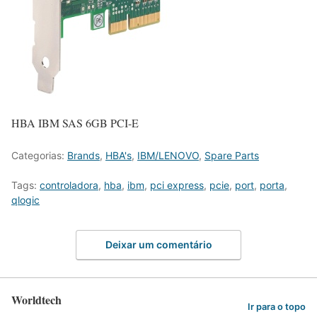
HBA IBM SAS 6GB PCI-E
Categorias:
Brands
,
HBA's
,
IBM/LENOVO
,
Spare Parts
Tags:
controladora
,
hba
,
ibm
,
pci express
,
pcie
,
port
,
porta
,
qlogic
Deixar um comentário
Worldtech
Ir para o topo