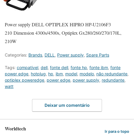
Power supply DELL OPTIPLEX HIPRO HP-U2106F3
210 Dimension 4300s/4500s, Optiplex Gx280/260/270/170L,
210W
Categorias:
Brands
,
DELL
,
Power supply
,
Spare Parts
Tags:
compativel
,
dell
,
fonte dell
,
fonte hp
,
fonte ibm
,
fonte
power edge
,
hotplug
,
hp
,
ibm
,
model
,
modelo
,
não redundante
,
optiplex poweredge
,
power edge
,
power supply
,
redundante
,
watt
Deixar um comentário
Worldtech
Ir para o topo