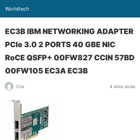
Worldtech
EC3B IBM NETWORKING ADAPTER
PCIe 3.0 2 PORTS 40 GBE NIC
RoCE QSFP+ 00FW827 CCIN 57BD
00FW105 EC3A EC3B
Cris
4 anos atrás