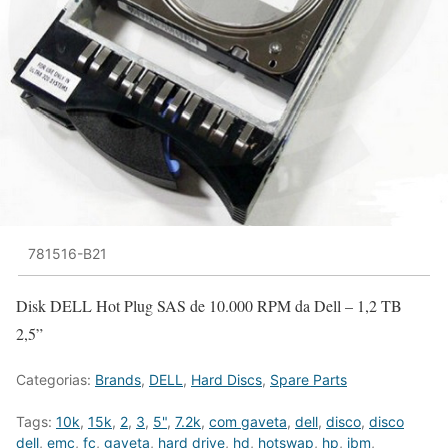
781516-B21
Disk DELL Hot Plug SAS de 10.000 RPM da Dell – 1,2 TB
2,5”
Categorias:
Brands
,
DELL
,
Hard Discs
,
Spare Parts
Tags:
10k
,
15k
,
2
,
3
,
5"
,
7.2k
,
com gaveta
,
dell
,
disco
,
disco
dell
,
emc
,
fc
,
gaveta
,
hard drive
,
hd
,
hotswap
,
hp
,
ibm
,