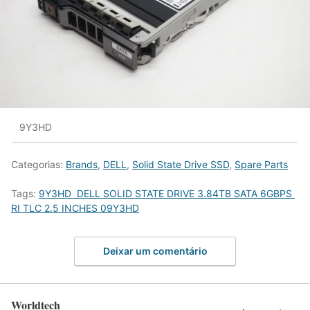
9Y3HD
Categorias:
Brands
,
DELL
,
Solid State Drive SSD
,
Spare Parts
Tags:
9Y3HD DELL SOLID STATE DRIVE 3.84TB SATA 6GBPS
RI TLC 2.5 INCHES 09Y3HD
Deixar um comentário
Worldtech