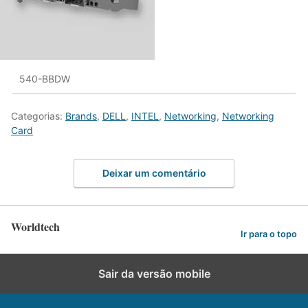
540-BBDW
Categorias:
Brands
,
DELL
,
INTEL
,
Networking
,
Networking
Card
Deixar um comentário
Worldtech
Ir para o topo
Sair da versão mobile