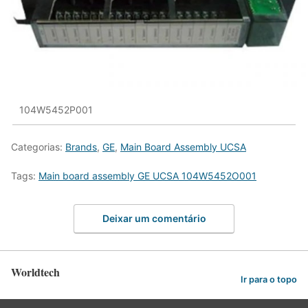
104W5452P001
Categorias:
Brands
,
GE
,
Main Board Assembly UCSA
Tags:
Main board assembly GE UCSA 104W5452O001
Deixar um comentário
Worldtech
Ir para o topo