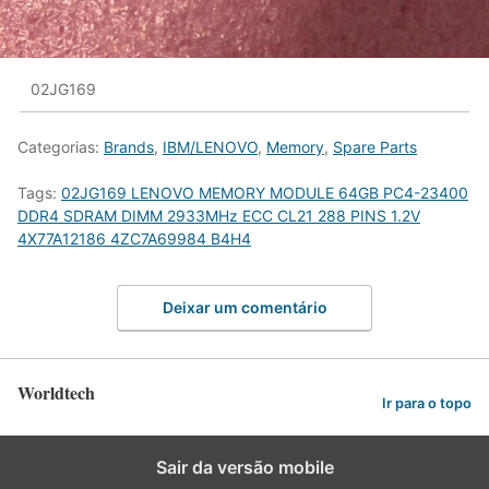
02JG169
Categorias:
Brands
,
IBM/LENOVO
,
Memory
,
Spare Parts
Tags:
02JG169 LENOVO MEMORY MODULE 64GB PC4-23400
DDR4 SDRAM DIMM 2933MHz ECC CL21 288 PINS 1.2V
4X77A12186 4ZC7A69984 B4H4
Deixar um comentário
Worldtech
Ir para o topo
Sair da versão mobile